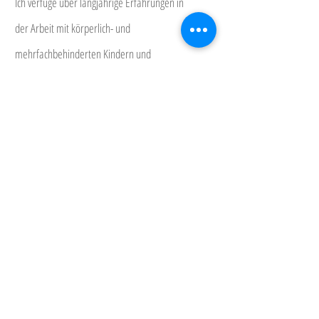
Ich verfüge über langjährige Erfahrungen in
der Arbeit mit körperlich- und
mehrfachbehinderten Kindern und
Erwachsenen, sowie im Wochenbett und mit
Menschen mit Demenz.
Interview Heilpraktikerschule Luzern
Ich bin Mitglied beim SGS (Shiatsu Gesellschaft
Schweiz) und registriert beim EMR
(ErfahrungsMedizinisches Register). Ich bilde mich
laufend weiter.